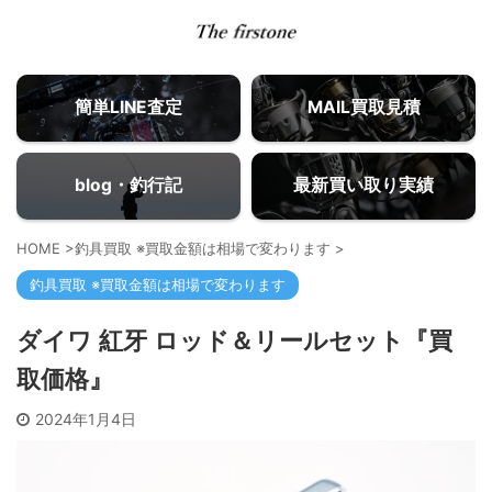
簡単LINE査定
MAIL買取見積
blog・釣行記
最新買い取り実績
HOME
>
釣具買取 ※買取金額は相場で変わります
>
釣具買取 ※買取金額は相場で変わります
ダイワ 紅牙 ロッド＆リールセット『買
取価格』
2024年1月4日