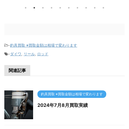
る時期
トから小物まですべて買い取って欲し
を辞
ててし
いとの事で 購入総額25万円分程度をは
なっ
ースト
じめ、買い取りさせていただきまし
でも買
た。 また一人、釣りを辞めてしまうか
ださ
もしれない方が・・・・・
定もご利
-
釣具買取 ※買取金額は相場で変わります
を！
-
ダイワ
,
リール
,
ロッド
関連記事
釣具買取 ※買取金額は相場で変わります
2024年7月8月買取実績