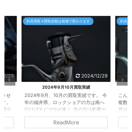
釣具買取 ※買取金額は相場で変わります
釣具買
/12/29
2024/12/29
2024年9月10月買取実績
をさせ
2024年9月、10月の買取実績です。 今
こんに
ます。
年の福井県、ロックショアの方は南へ
複数台
の減少
行けばチビマサが多く 北の方は釣果が
月は多
ですが
かなり悪い状況です・・・。 今月も
辞め
ReadMore
・・。
あまり釣りに行かなくなるのでメイン
も、購
辞めて
のロッドやリール以外 ライフジャケッ
も 買