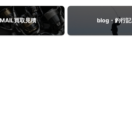
MAIL買取見積
blog・釣行記