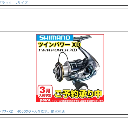
ブラック Lサイズ
パワ−XD 4000XG ※入荷次第、順次発送