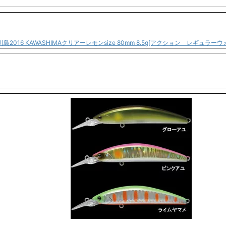
lor 川島2016 KAWASHIMAクリアーレモンsize 80mm 8.5g[アクション レギュラ