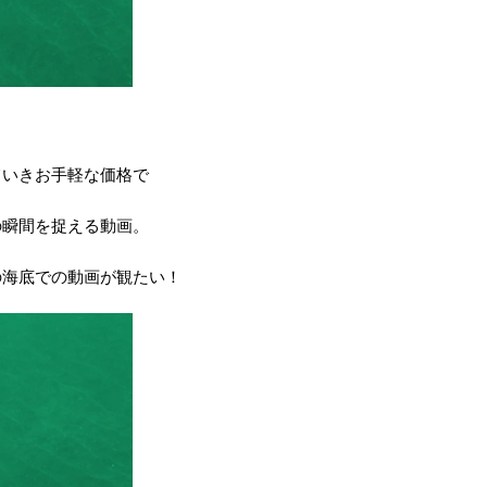
。
ていきお手軽な価格で
の瞬間を捉える動画。
の海底での動画が観たい！