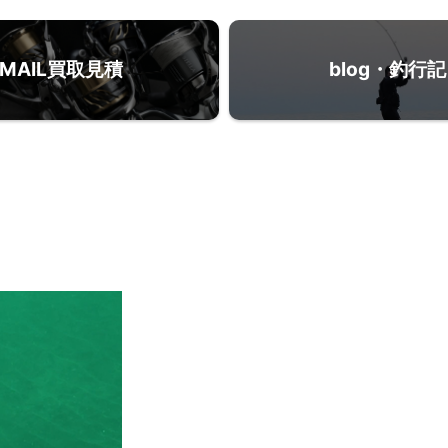
MAIL買取見積
blog・釣行記