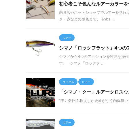
初心者こそ色んなルアーカラーを
釣具店やネットショップでルアーを見れば
ク・赤などの単色まで。 &nbs ...
ルアー
シマノ「ロックフラット」4つの
シマノから4つのアクションを容易な操作
す。 シマノ「ロックフ ...
タックル
ルアー
「シマノ・クー」ルアークロスウ
1年に数回？程度しか更新がなく勿体無いコンテ
ルアー