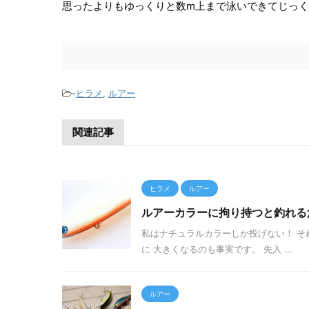
思ったよりもゆっくりと数m上まで泳いできてじっ
-
ヒラメ
,
ルアー
関連記事
ヒラメ
ルアー
ルアーカラーに拘り持つと釣れる
私はナチュラルカラーしか投げない！ そ
に 大きくなるのも事実です。 先入 ...
ルアー