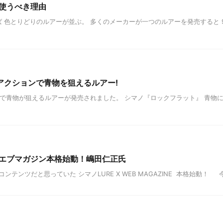
使うべき理由
 色とりどりのルアーが並ぶ。 多くのメーカーが一つのルアーを発売すると 
アクションで青物を狙えるルアー!
で青物が狙えるルアーが発売されました。 シマノ『ロックフラット』 青物
エブマガジン本格始動！嶋田仁正氏
ンツだと思っていた シマノLURE X WEB MAGAZINE 本格始動！ 今回は