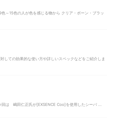
9色～15色の人が色を感じる物から クリア・ボーン・ブラッ
に対しての効果的な使い方や詳しいスペックなどをご紹介しま
 嶋田仁正氏が[EXSENCE Coo]を使用したシーバ ...