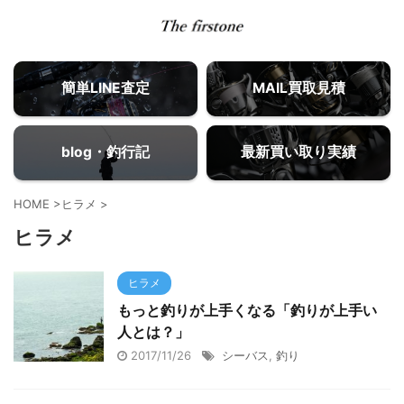
簡単LINE査定
MAIL買取見積
blog・釣行記
最新買い取り実績
HOME
>
ヒラメ
>
ヒラメ
ヒラメ
もっと釣りが上手くなる「釣りが上手い
人とは？」
2017/11/26
シーバス
,
釣り