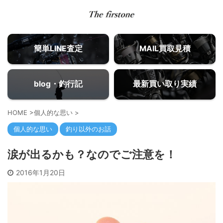
簡単LINE査定
MAIL買取見積
blog・釣行記
最新買い取り実績
HOME
>
個人的な思い
>
個人的な思い
釣り以外のお話
涙が出るかも？なのでご注意を！
2016年1月20日