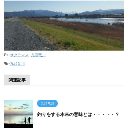
-
サクラマス
,
九頭竜川
-
九頭竜川
関連記事
九頭竜川
釣りをする本来の意味とは・・・・・？