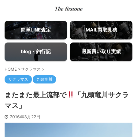
簡単LINE査定
MAIL買取見積
blog・釣行記
最新買い取り実績
HOME
>
サクラマス
>
サクラマス
九頭竜川
またまた最上流部で
「九頭竜川サクラ
マス」
2016年3月22日