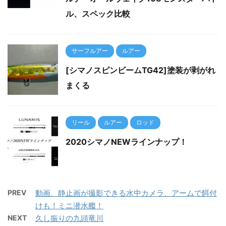
ル、スペック比較
サーフルアー
ルアー
[シマノスピンビームTG42]塗装が剥がれ
まくる
リール
ルアー
ロッド
2020シマノNEWラインナップ！
PREV
動画、静止画が撮影できる水中カメラ、アームで餌付
けも！ミニ潜水艦！
NEXT
久し振りの九頭竜川