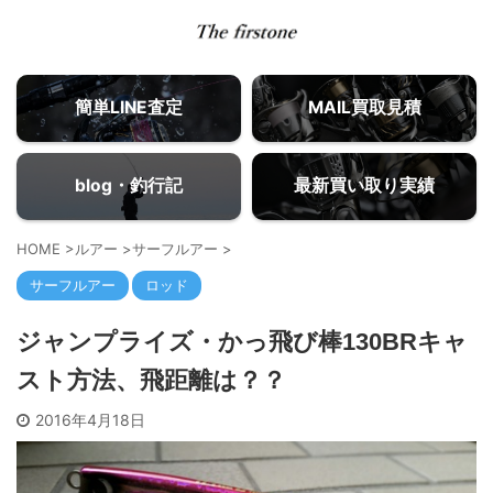
簡単LINE査定
MAIL買取見積
blog・釣行記
最新買い取り実績
HOME
>
ルアー
>
サーフルアー
>
サーフルアー
ロッド
ジャンプライズ・かっ飛び棒130BRキャ
スト方法、飛距離は？？
2016年4月18日