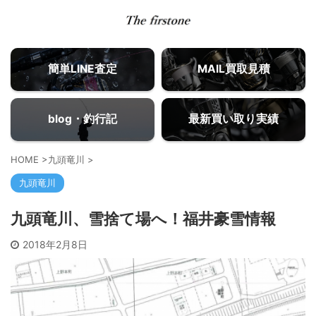
簡単LINE査定
MAIL買取見積
blog・釣行記
最新買い取り実績
HOME
>
九頭竜川
>
九頭竜川
九頭竜川、雪捨て場へ！福井豪雪情報
2018年2月8日