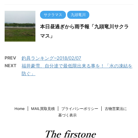
サクラマス
九頭竜川
本日昼過ぎから雨予報「九頭竜川サクラ
マス」
PREV
釣具ランキング~2018/02/07
NEXT
福井豪雪、自分達で最低限出来る事を！「水の凍結を
防ぐ」
Home
MAIL買取見積
プライバシーポリシー
古物営業法に
基づく表示