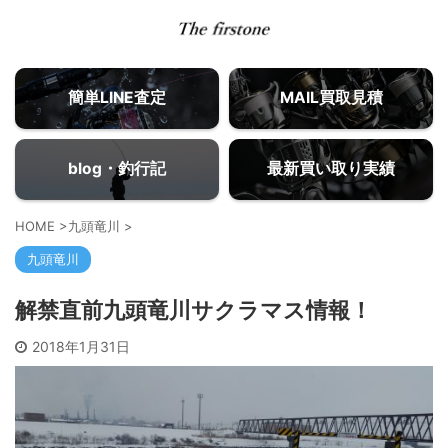
簡単LINE査定
MAIL買取見積
blog・釣行記
最新買い取り実績
HOME
>
九頭竜川
>
九頭竜川
解禁直前九頭竜川サクラマス情報！
2018年1月31日