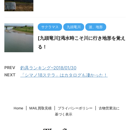
サクラマス
九頭竜川
波、地形
[九頭竜川]渇水時こそ川に行き地形を覚え
る！
PREV
釣具ランキング~2018/01/30
NEXT
「シマノ18ステラ」はカタログも凄かった！
Home
MAIL買取見積
プライバシーポリシー
古物営業法に
基づく表示