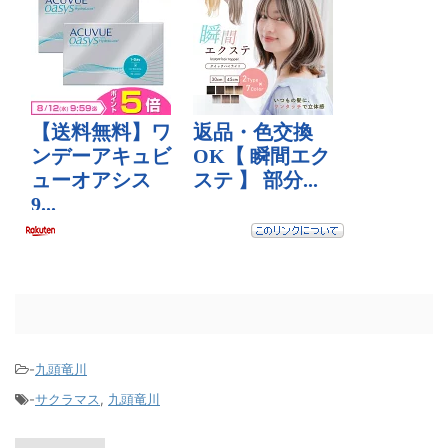
-
九頭竜川
-
サクラマス
,
九頭竜川