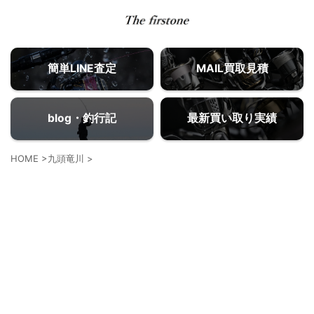
簡単LINE査定
MAIL買取見積
blog・釣行記
最新買い取り実績
HOME
>
九頭竜川
>