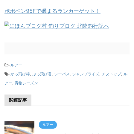
ポポペン95Fで磯まるランカーゲット！
-
ルアー
-
かっ飛び棒
,
ぶっ飛び君
,
シーバス
,
ジャンプライズ
,
チヌトップ
,
ル
アー
,
青物シーズン
関連記事
ルアー