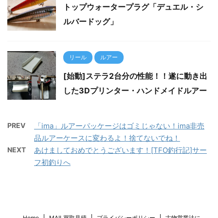
トップウォータープラグ「デュエル・シ
ルバードッグ」
リール
ルアー
[始動]ステラ2台分の性能！！遂に動き出
した3Dプリンター・ハンドメイドルアー
PREV
「ima」ルアーパッケージはゴミじゃない！ima非売
品ルアーケースに変わるよ！捨てないでね！
NEXT
あけましておめでとうございます！[TFO釣行記]サー
フ初釣りへ
Home
MAIL買取見積
プライバシーポリシー
古物営業法に