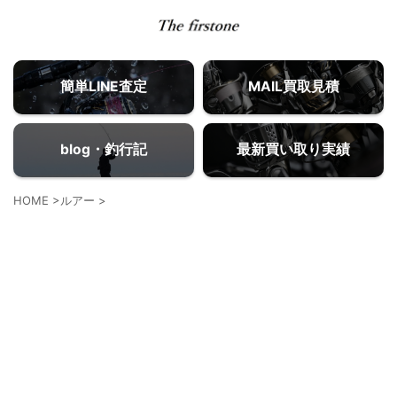
簡単LINE査定
MAIL買取見積
blog・釣行記
最新買い取り実績
HOME
>
ルアー
>