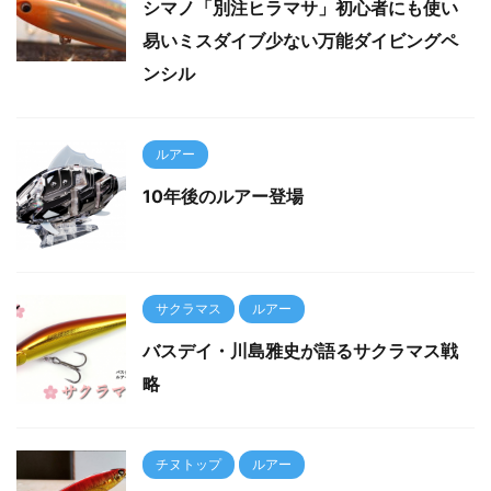
シマノ「別注ヒラマサ」初心者にも使い
易いミスダイブ少ない万能ダイビングペ
ンシル
ルアー
10年後のルアー登場
サクラマス
ルアー
バスデイ・川島雅史が語るサクラマス戦
略
チヌトップ
ルアー