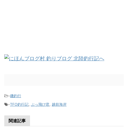
-
磯釣行
-
TFO釣行記
,
ぶっ飛び君
,
越前海岸
関連記事