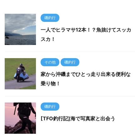
磯釣行
一人でヒラマサ12本！？魚抜けてスッカ
スカ！
その他
磯釣行
家から沖磯までひとっ走り出来る便利な
乗り物！
磯釣行
[TFO釣行記]海で写真家と出会う