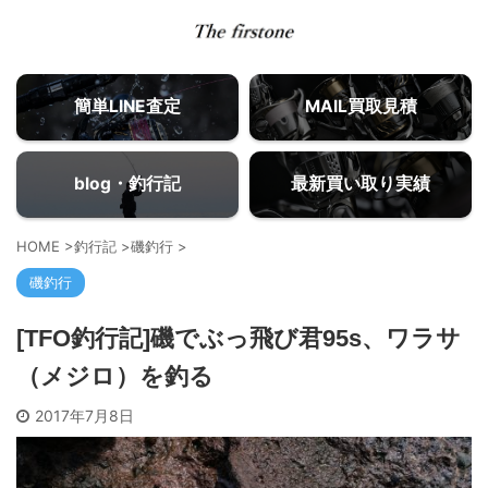
簡単LINE査定
MAIL買取見積
blog・釣行記
最新買い取り実績
HOME
>
釣行記
>
磯釣行
>
磯釣行
[TFO釣行記]磯でぶっ飛び君95s、ワラサ
（メジロ）を釣る
2017年7月8日