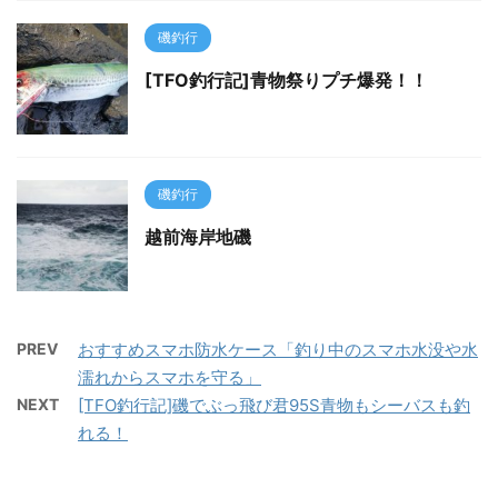
磯釣行
[TFO釣行記]青物祭りプチ爆発！！
磯釣行
越前海岸地磯
PREV
おすすめスマホ防水ケース「釣り中のスマホ水没や水
濡れからスマホを守る」
NEXT
[TFO釣行記]磯でぶっ飛び君95S青物もシーバスも釣
れる！