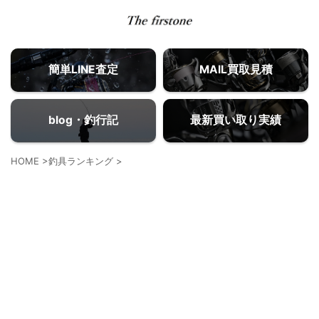
簡単LINE査定
MAIL買取見積
blog・釣行記
最新買い取り実績
HOME
>
釣具ランキング
>