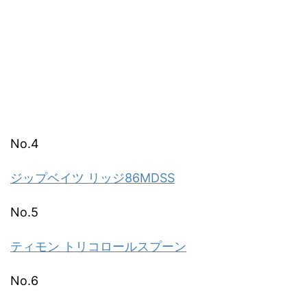
No.4
ジップベイツ リッジ86MDSS
No.5
ティモン トリコロールスプーン
No.6