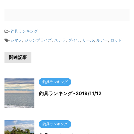
-
釣具ランキング
-
シマノ
,
ジャンプライズ
,
ステラ
,
ダイワ
,
リール
,
ルアー
,
ロッド
関連記事
釣具ランキング
釣具ランキング~2019/11/12
釣具ランキング