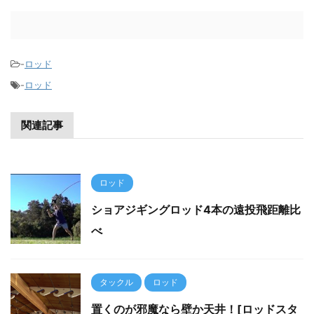
-
ロッド
-
ロッド
関連記事
ロッド
ショアジギングロッド4本の遠投飛距離比
べ
タックル
ロッド
置くのが邪魔なら壁か天井！[ロッドスタ