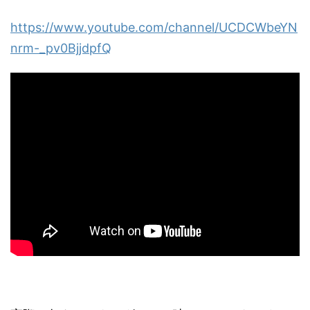
https://www.youtube.com/channel/UCDCWbeYN
nrm-_pv0BjjdpfQ