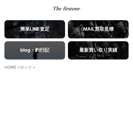
簡単LINE査定
MAIL買取見積
blog・釣行記
最新買い取り実績
HOME
>
ロッド
>