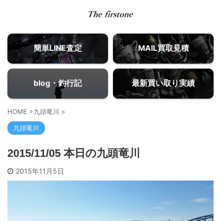
簡単LINE査定
MAIL買取見積
blog・釣行記
最新買い取り実績
HOME
>
九頭竜川
>
九頭竜川
2015/11/05 本日の九頭竜川
2015年11月5日