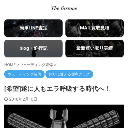
簡単LINE査定
MAIL買取見積
blog・釣行記
最新買い取り実績
HOME
>
ウェーディング装備
>
ウェーディング装備
釣りに使える便利グッズ
[希望]遂に人もエラ呼吸する時代へ！
2016年2月10日