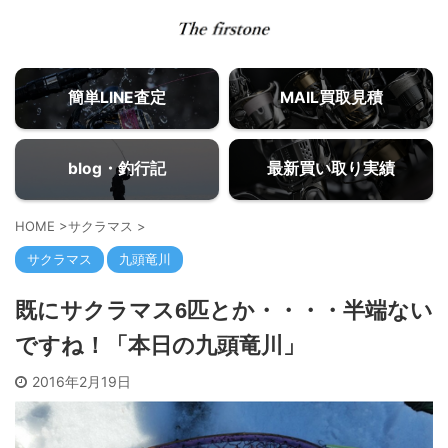
簡単LINE査定
MAIL買取見積
blog・釣行記
最新買い取り実績
HOME
>
サクラマス
>
サクラマス
九頭竜川
既にサクラマス6匹とか・・・・半端ない
ですね！「本日の九頭竜川」
2016年2月19日