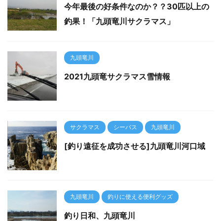
今年最後の好条件なのか？？30匹以上の
釣果！「九頭竜川サクラマス」
九頭竜川
2021九頭竜サクラマス雪情報
サクラマス
シーバス
九頭竜川
[釣り遠征を成功させる]九頭竜川河口域
九頭竜川
釣りに使える便利グッズ
釣り日和、九頭竜川