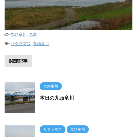
-
九頭竜川
,
気象
-
サクラマス
,
九頭竜川
関連記事
九頭竜川
本日の九頭竜川
サクラマス
九頭竜川