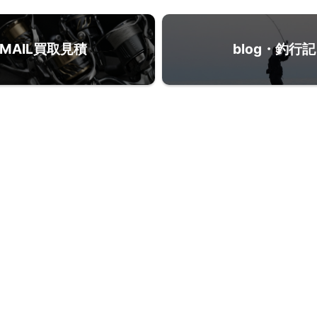
MAIL買取見積
blog・釣行記