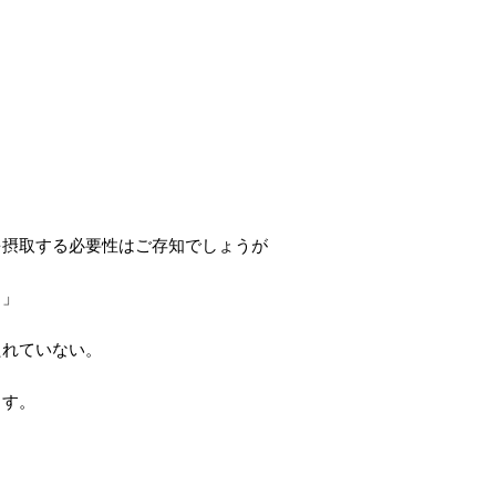
を摂取する必要性はご存知でしょうが
と」
たれていない。
ます。