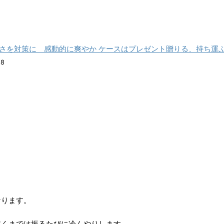
 夏の暑さを対策に 感動的に爽やか ケースはプレゼント贈りる、持ち運
28
なります。
乾くまでは振るたびに冷んやりします。