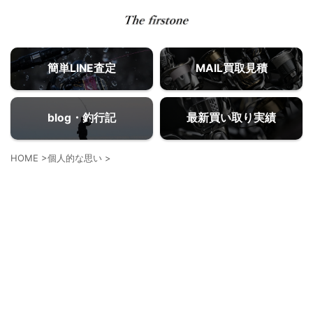
簡単LINE査定
MAIL買取見積
blog・釣行記
最新買い取り実績
HOME
>
個人的な思い
>