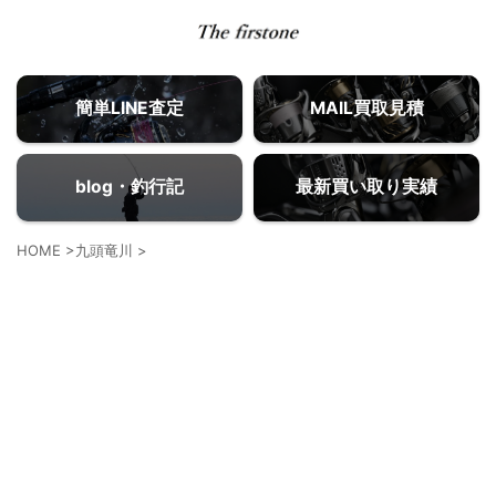
簡単LINE査定
MAIL買取見積
blog・釣行記
最新買い取り実績
HOME
>
九頭竜川
>