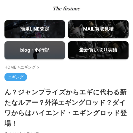
簡単LINE査定
MAIL買取見積
blog・釣行記
最新買い取り実績
HOME
>
エギング
>
エギング
ん？ジャンプライズからエギに代わる新
たなルアー？外洋エギングロッド？ダイ
ワからはハイエンド・エギングロッド登
場！