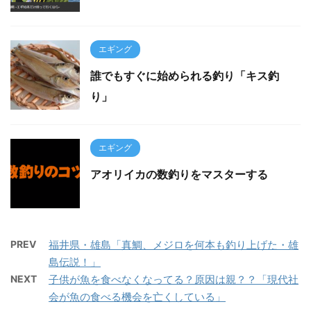
エギング
誰でもすぐに始められる釣り「キス釣
り」
エギング
アオリイカの数釣りをマスターする
PREV
福井県・雄島「真鯛、メジロを何本も釣り上げた・雄
島伝説！」
NEXT
子供が魚を食べなくなってる？原因は親？？「現代社
会が魚の食べる機会を亡くしている」