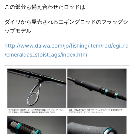
この部分も備え合わせたロッドは
ダイワから発売されるエギングロッドのフラッグシ
ップモデル
http://www.daiwa.com/jp/fishing/item/rod/egi_rd
/emeraldas_stoist_ags/index.html