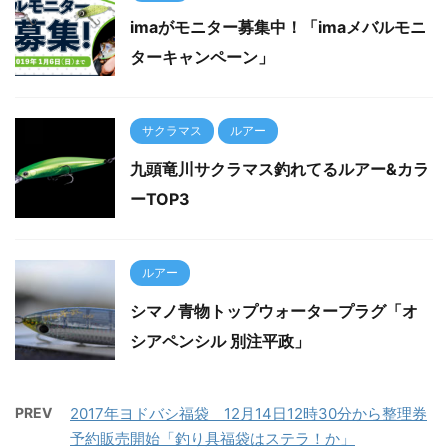
imaがモニター募集中！「imaメバルモニ
ターキャンペーン」
サクラマス
ルアー
九頭竜川サクラマス釣れてるルアー&カラ
ーTOP3
ルアー
シマノ青物トップウォータープラグ「オ
シアペンシル 別注平政」
PREV
2017年ヨドバシ福袋 12月14日12時30分から整理券
予約販売開始「釣り具福袋はステラ！か」