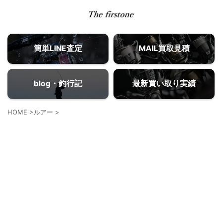
簡単LINE査定
MAIL買取見積
blog・釣行記
最新買い取り実績
HOME
>
ルアー
>