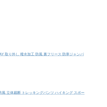
WAY 取り外し 撥水加工 防風 裏フリース 防寒ジャンパ
量 防風 立体裁断 トレッキングパンツ ハイキング スポー