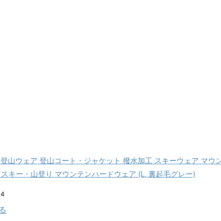
ディ) 登山ウェア 登山コート・ジャケット 撥水加工 スキーウェア 
スキー・山登り マウンテンハードウェア (L, 裏起毛グレー)
24
見る