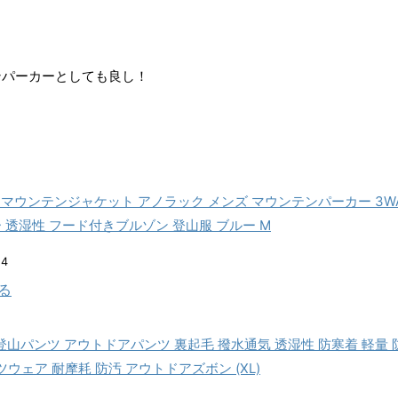
ンパーカーとしても良し！
ディ) マウンテンジャケット アノラック メンズ マウンテンパーカー 3
 透湿性 フード付きブルゾン 登山服 ブルー M
24
見る
ズ 登山パンツ アウトドアパンツ 裏起毛 撥水通気 透湿性 防寒着 軽
ウェア 耐摩耗 防汚 アウトドアズボン (XL)