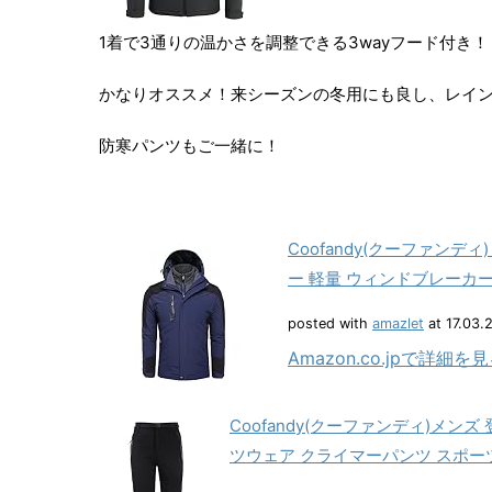
1着で3通りの温かさを調整できる3wayフード付き！
かなりオススメ！来シーズンの冬用にも良し、レイ
防寒パンツもご一緒に！
Coofandy(クーファン
ー 軽量 ウィンドブレーカー
posted with
amazlet
at 17.03.
Amazon.co.jpで詳細を
Coofandy(クーファンディ)メン
ツウェア クライマーパンツ スポーツ