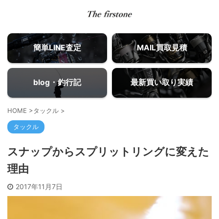
簡単LINE査定
MAIL買取見積
blog・釣行記
最新買い取り実績
HOME
>
タックル
>
タックル
スナップからスプリットリングに変えた
理由
2017年11月7日