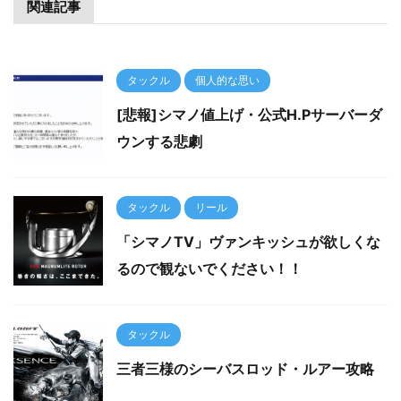
関連記事
タックル
個人的な思い
[悲報]シマノ値上げ・公式H.Pサーバーダ
ウンする悲劇
タックル
リール
「シマノTV」ヴァンキッシュが欲しくな
るので観ないでください！！
タックル
三者三様のシーバスロッド・ルアー攻略