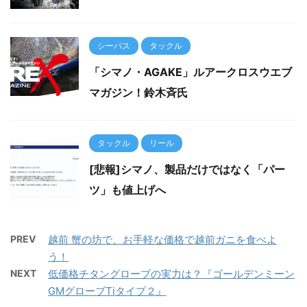
シーバス
タックル
「シマノ・AGAKE」ルアークロスウエブ
マガジン！鈴木斉氏
タックル
リール
[悲報]シマノ、製品だけではなく「パー
ツ」も値上げへ
PREV
越前 蟹の坊で、お手軽な価格で越前ガニを食べよ
う！
NEXT
低価格チタングローブの実力は？『ゴールデンミーン
GMグローブTiタイプ２』