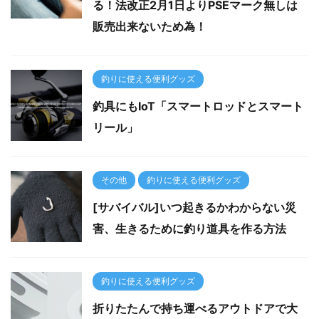
る！法改正2月1日よりPSEマーク無しは
販売出来ないため為！
釣りに使える便利グッズ
釣具にもIoT「スマートロッドとスマート
リール」
その他
釣りに使える便利グッズ
[サバイバル]いつ起きるかわからない災
害、生きるために釣り道具を作る方法
釣りに使える便利グッズ
折りたたんで持ち運べるアウトドアで大