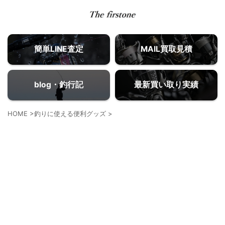
簡単LINE査定
MAIL買取見積
blog・釣行記
最新買い取り実績
HOME
>
釣りに使える便利グッズ
>