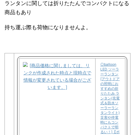
ランタンに関しては折りたたんでコンパクトになる
商品もあり
持ち運ぶ際も荷物になりませんよ。
◎balloon
LED ソーラ
ーランタン
[アウトドア
の照明にお
すすめの折
りたたみ ラ
ンタン(充電
式＆防水ソ
ーラーラン
タンライト)
災害や停電
時にもコン
パクトで明
るい！]【ポ