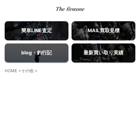
簡単LINE査定
MAIL買取見積
blog・釣行記
最新買い取り実績
HOME
>
その他
>