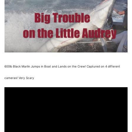
600lb Black Marlin Jumps in Boat and Lands on the Crew! Captured on 4 different
cameras! Very Scary