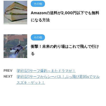
その他
Amazonの送料が2,000円以下でも無料
になる方法
その他
衝撃！未来の釣り場はこれで飛んで行け
る
PREV
[釣行記]サーフ爆釣～またドラマが！
NEXT
[釣行記]サーフからシーバス！ぶっ飛び君95sでマル
スズキ・ゲット！