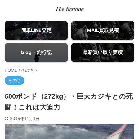
簡単LINE査定
MAIL買取見積
blog・釣行記
最新買い取り実績
HOME
>
その他
>
その他
600ポンド（272kg）・巨大カジキとの死
闘！これは大迫力
2015年11月1日