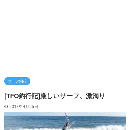
サーフ釣行
[TFO釣行記]厳しいサーフ、激濁り
2017年4月25日