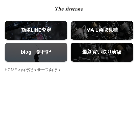
簡単LINE査定
MAIL買取見積
blog・釣行記
最新買い取り実績
HOME
>
釣行記
>
サーフ釣行
>