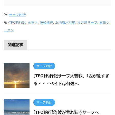
-
サーフ釣行
-
TFO釣行記
,
三里浜
,
波松海岸
,
浜地海水浴場
,
福井県サーフ
,
青物シ
ーズン
関連記事
サーフ釣行
[TFO]釣行記サーフ大苦戦、1匹が遠すぎ
る・・・ベイトは何処へ
サーフ釣行
[TFO釣行記]波が荒れ狂うサーフへ