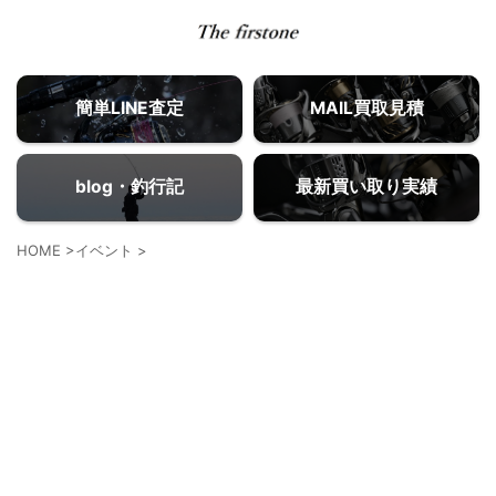
簡単LINE査定
MAIL買取見積
blog・釣行記
最新買い取り実績
HOME
>
イベント
>