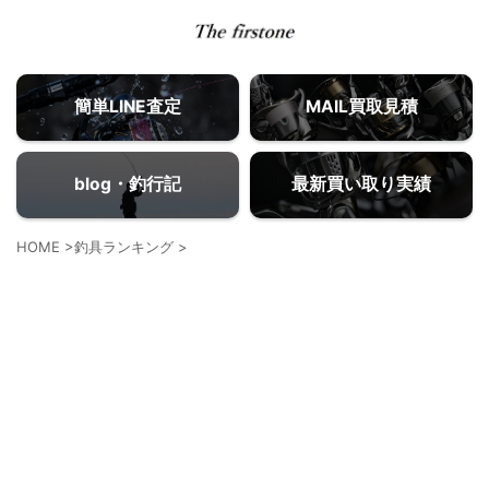
簡単LINE査定
MAIL買取見積
blog・釣行記
最新買い取り実績
HOME
>
釣具ランキング
>