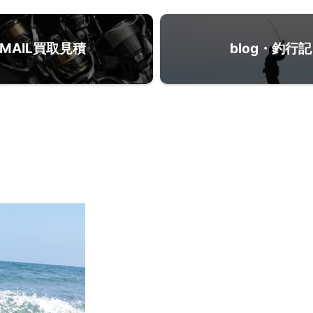
MAIL買取見積
blog・釣行記