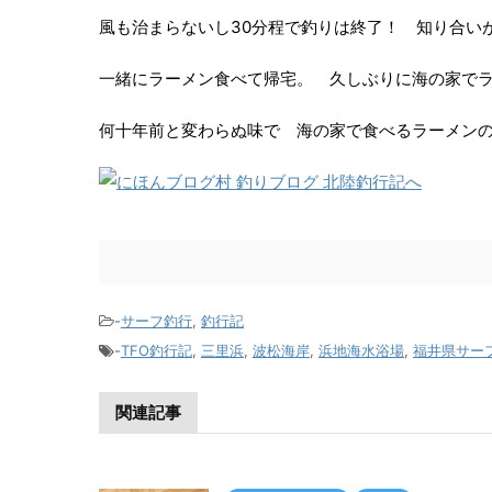
風も治まらないし30分程で釣りは終了！ 知り合い
一緒にラーメン食べて帰宅。 久しぶりに海の家で
何十年前と変わらぬ味で 海の家で食べるラーメン
-
サーフ釣行
,
釣行記
-
TFO釣行記
,
三里浜
,
波松海岸
,
浜地海水浴場
,
福井県サー
関連記事