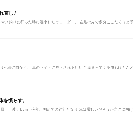
れ直し方
マス釣りに行った時に浸水したウェーダー。 左足のみで多分ここだろうと予
 若潮 久し振りへ海に向かう。 車のライトに照らされる灯りに 集まってくる虫もほとんど
に体を慣らす。
 中潮 風：微風 波：1.5m 今年、初めての釣行となり 魚は厳しいだろうが寒さに