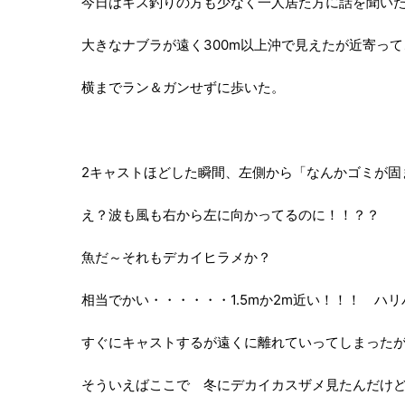
今日はキス釣りの方も少なく一人居た方に話を聞い
大きなナブラが遠く300m以上沖で見えたが近寄ってこ
横までラン＆ガンせずに歩いた。
2キャストほどした瞬間、左側から「なんかゴミが固
え？波も風も右から左に向かってるのに！！？？
魚だ～それもデカイヒラメか？
相当でかい・・・・・・1.5mか2m近い！！！ ハ
すぐにキャストするが遠くに離れていってしまった
そういえばここで 冬にデカイカスザメ見たんだけ