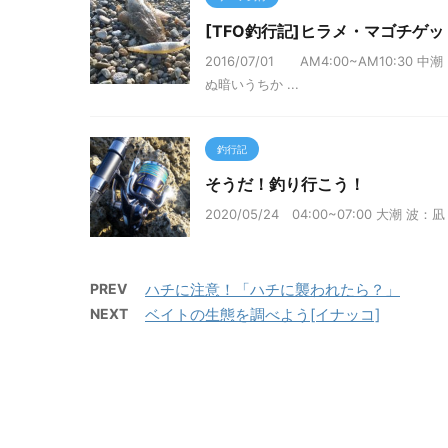
[TFO釣行記]ヒラメ・マゴチゲット、
2016/07/01 AM4:00~AM1
ぬ暗いうちか ...
釣行記
そうだ！釣り行こう！
2020/05/24 04:00~07:0
PREV
ハチに注意！「ハチに襲われたら？」
NEXT
ベイトの生態を調べよう[イナッコ]