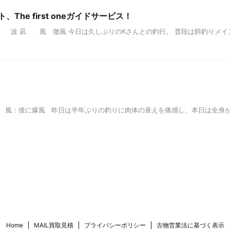
The first oneガイドサービス！
0:30 中潮 波 凪 風 微風 今日は久しぶりのKさんとの釣行。 普段は餌釣
0 大潮 波：凪 風：後に爆風 昨日は半年ぶりの釣りに肉体の衰えを痛感し、本日は全
Home
MAIL買取見積
プライバシーポリシー
古物営業法に基づく表示