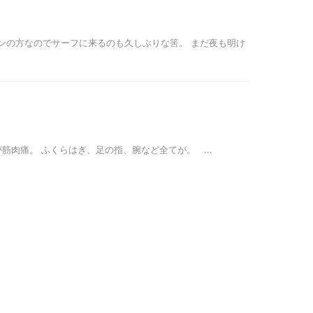
りメインの方なのでサーフに来るのも久しぶりな筈。 まだ夜も明け
身が筋肉痛。 ふくらはぎ、足の指、腕など全てが。 ...