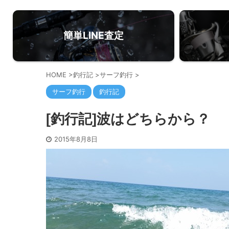
簡単LINE査定
HOME
>
釣行記
>
サーフ釣行
>
サーフ釣行
釣行記
[釣行記]波はどちらから？
2015年8月8日