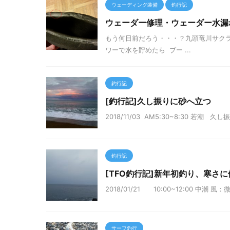
ウェーディング装備
釣行記
ウェーダー修理・ウェーダー水漏
もう何日前だろう・・・？九頭竜川サクラ
ワーで水を貯めたら ブー ...
釣行記
[釣行記]久し振りに砂へ立つ
2018/11/03 AM5:30~8:30
釣行記
[TFO釣行記]新年初釣り、寒さ
2018/01/21 10:00~12:00
サーフ釣行