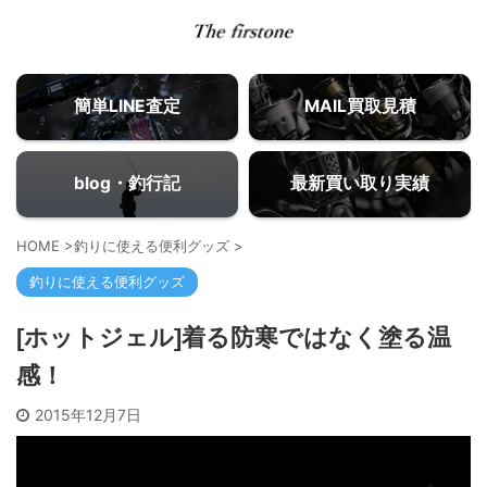
簡単LINE査定
MAIL買取見積
blog・釣行記
最新買い取り実績
HOME
>
釣りに使える便利グッズ
>
釣りに使える便利グッズ
[ホットジェル]着る防寒ではなく塗る温
感！
2015年12月7日