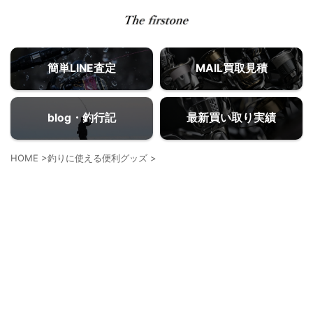
簡単LINE査定
MAIL買取見積
blog・釣行記
最新買い取り実績
HOME
>
釣りに使える便利グッズ
>