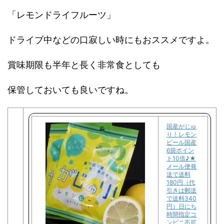
「レモンドライフルーツ」
ドライブ中などの口寂しい時にもおススメですよ。
賞味期限も半年と長く非常食としても
保管しておいても良いですね。
国産がじゅ
り！レモン
ピール国産
6袋ポイン
ト10倍♪★
メール便発
送で送料
180円（代
引きは郵送
で送料340
円）日にち
時間指定コ
ンビニ不可