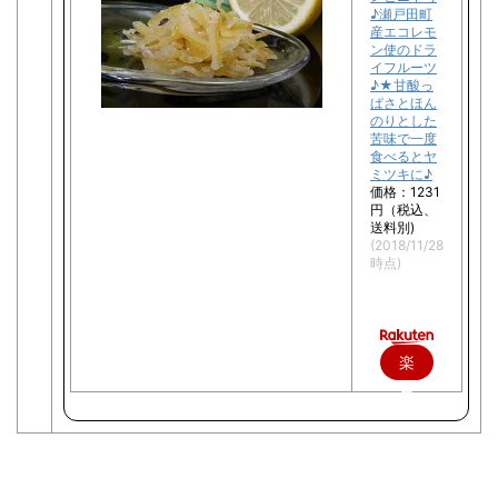
♪瀬戸田町
産エコレモ
ン使のドラ
イフルーツ
♪★甘酸っ
ぱさとほん
のりとした
苦味で一度
食べるとヤ
ミツキに♪
価格：1231
円（税込、
送料別)
(2018/11/28
時点)
楽
天
で
購