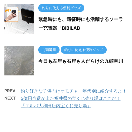
釣りに使える便利グッズ
緊急時にも、遠征時にも活躍するソーラ
ー充電器「BIBILAB」
九頭竜川
釣りに使える便利グッズ
今日も左岸も右岸も人だらけの九頭竜川
PREV
釣り好きな子供向けオモチャ、年代別に紹介するよ！
NEXT
5億円当選が出た福井県の宝くじ売り場はここだ！
「エルパ大和田店内宝くじ売り場」