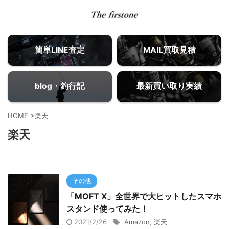
簡単LINE査定
MAIL買取見積
blog・釣行記
最新買い取り実績
HOME
>
楽天
楽天
その他
「MOFT X」全世界で大ヒットしたスマホ
スタンド使ってみた！
2021/2/26
Amazon
,
楽天