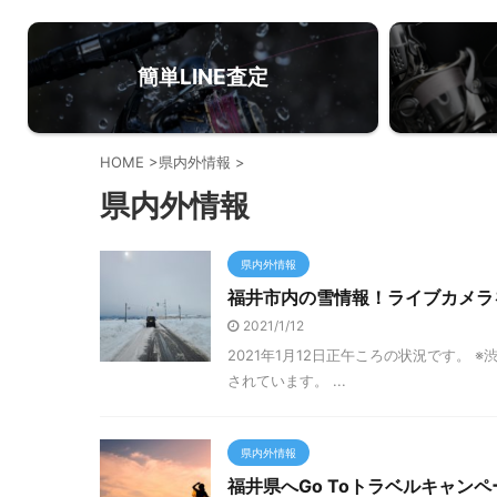
簡単LINE査定
HOME
>
県内外情報
>
県内外情報
県内外情報
福井市内の雪情報！ライブカメラ
2021/1/12
2021年1月12日正午ころの状況です
されています。 ...
県内外情報
福井県へGo Toトラベルキャン