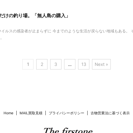
だけの釣り場。「無人島の購入」
イルスの感染者が止まらずに 今までのような生活が戻らない地域もある。 
.
1
2
3
…
13
Next »
Home
MAIL買取見積
プライバシーポリシー
古物営業法に基づく表示