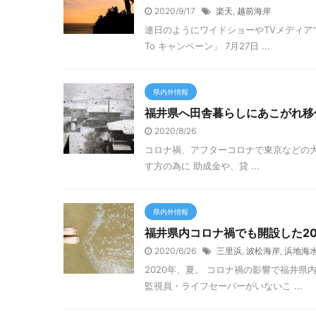
2020/9/17
楽天
,
越前海岸
連日のようにワイドショーやTVメディア
To キャンペーン」 7月27日 ...
県内外情報
福井県へ田舎暮らしにあこがれ移
2020/8/26
コロナ禍、アフターコロナで東京などの
す方の為に 助成金や、貸 ...
県内外情報
福井県内コロナ禍でも開設した20
2020/6/26
三里浜
,
波松海岸
,
浜地海
2020年、夏。 コロナ禍の影響で福井
監視員・ライフセーバーがいないこ ...