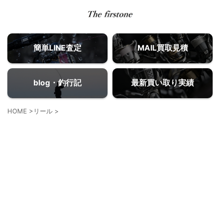
簡単LINE査定
MAIL買取見積
blog・釣行記
最新買い取り実績
HOME
>
リール
>