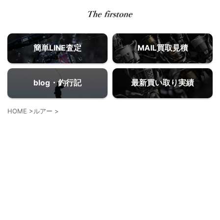
簡単LINE査定
MAIL買取見積
blog・釣行記
最新買い取り実績
HOME
>
ルアー
>