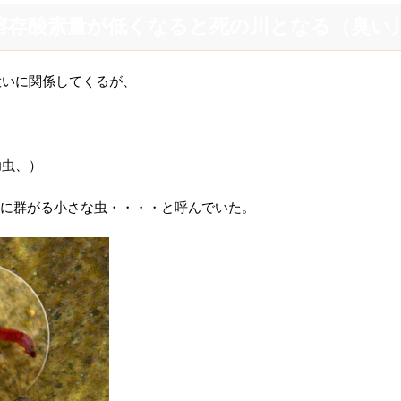
存酸素量が低くなると死の川となる（臭い
大いに関係してくるが、
幼虫、）
頭に群がる小さな虫・・・・と呼んでいた。