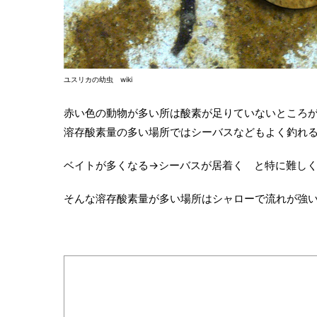
ユスリカの幼虫 wiki
赤い色の動物が多い所は酸素が足りていないところ
溶存酸素量の多い場所ではシーバスなどもよく釣れ
ベイトが多くなる→シーバスが居着く と特に難し
そんな溶存酸素量が多い場所はシャローで流れが強