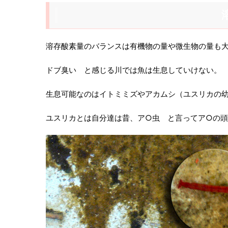
溶
溶存酸素量のバランスは有機物の量や微生物の量も
ドブ臭い と感じる川では魚は生息していけない。
生息可能なのはイトミミズやアカムシ（ユスリカの
ユスリカとは自分達は昔、ア○虫 と言ってア○の