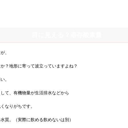
目に見える？溶存酸素量
すが、
すか？地形に寄って波立っていますよね？
高い。
りして、有機物量が生活排水などから
低くなりがちです。
い水質。（実際に飲める飲めないは別）