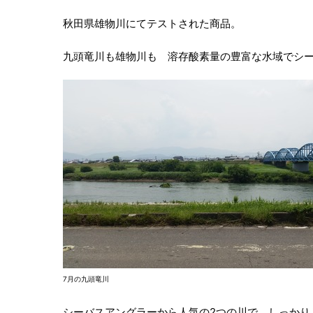
秋田県雄物川にてテストされた商品。
九頭竜川も雄物川も 溶存酸素量の豊富な水域でシ
7月の九頭竜川
シーバスアングラーから人気の2つの川で、しっかり