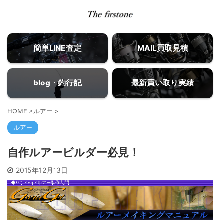
簡単LINE査定
MAIL買取見積
blog・釣行記
最新買い取り実績
HOME
>
ルアー
>
ルアー
自作ルアービルダー必見！
2015年12月13日