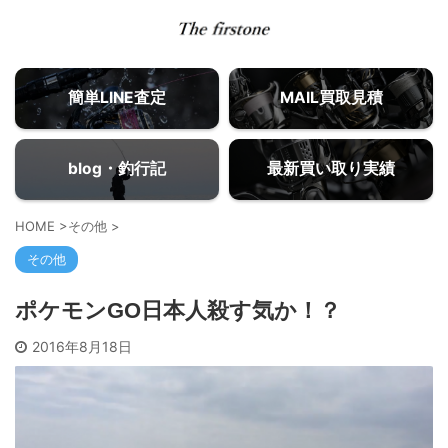
簡単LINE査定
MAIL買取見積
blog・釣行記
最新買い取り実績
HOME
>
その他
>
その他
ポケモンGO日本人殺す気か！？
2016年8月18日