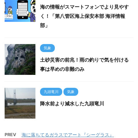
海の情報がスマートフォンでより見やす
く！「第八管区海上保安本部 海洋情報
部」
気象
土砂災害の前兆！雨の釣りで気を付ける
事は早めの非難のみ
九頭竜川
気象
降水前より減水した九頭竜川
PREV
海に落ちてるガラスでアート『シーグラス』