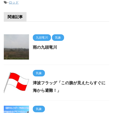
-
ロッド
関連記事
九頭竜川
気象
雨の九頭竜川
気象
津波フラッグ「この旗が見えたらすぐに
海から避難！」
気象