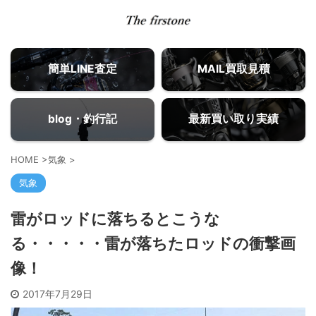
簡単LINE査定
MAIL買取見積
blog・釣行記
最新買い取り実績
HOME
>
気象
>
気象
雷がロッドに落ちるとこうな
る・・・・・雷が落ちたロッドの衝撃画
像！
2017年7月29日