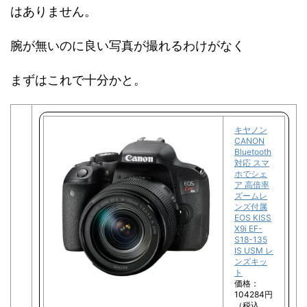
はありません。
腕が無いのに良い写真が撮れるわけがなく
まずはこれで十分かと。
キヤノン
CANON
Bluetooth
対応 スマ
ホでシェ
ア 高倍率
ズームレ
ンズ付属
EOS KISS
X9i EF-
S18-135
IS USM レ
ンズキッ
ト
価格：
104284円
（税込、