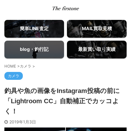
簡単LINE査定
MAIL買取見積
blog・釣行記
最新買い取り実績
HOME
>
カメラ
>
カメラ
釣具や魚の画像をInstagram投稿の前に
「Lightroom CC」自動補正でカッコよ
く！
2019年1月3日