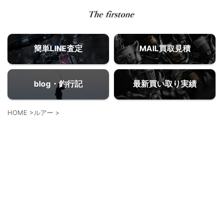
簡単LINE査定
MAIL買取見積
blog・釣行記
最新買い取り実績
HOME
>
ルアー
>