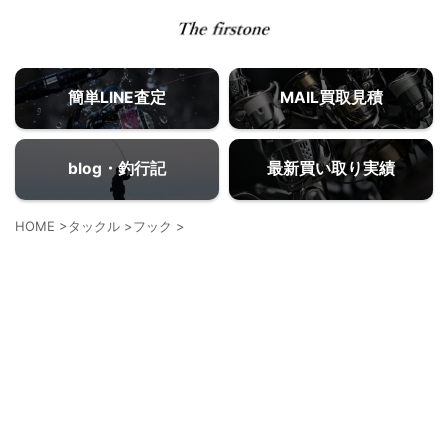
簡単LINE査定
MAIL買取見積
blog・釣行記
最新買い取り実績
HOME
>
タックル
>
フック
>