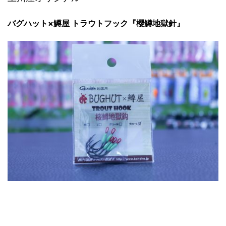
バグハット×鱒屋 トラウトフック『櫻鱒地獄針』