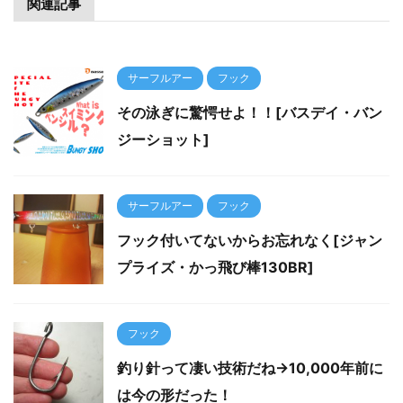
関連記事
サーフルアー
フック
その泳ぎに驚愕せよ！！[バスデイ・バン
ジーショット]
サーフルアー
フック
フック付いてないからお忘れなく[ジャン
プライズ・かっ飛び棒130BR]
フック
釣り針って凄い技術だね→10,000年前に
は今の形だった！