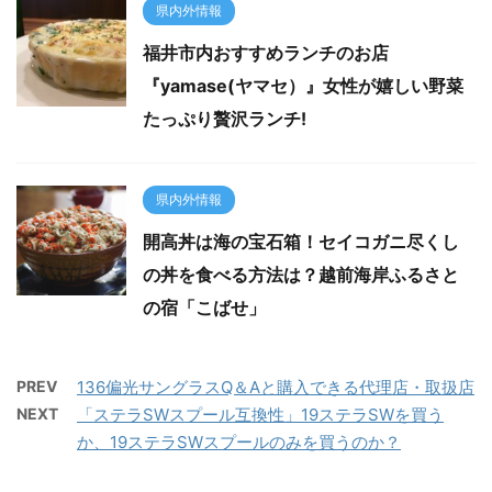
県内外情報
福井市内おすすめランチのお店
『yamase(ヤマセ）』女性が嬉しい野菜
たっぷり贅沢ランチ!
県内外情報
開高丼は海の宝石箱！セイコガニ尽くし
の丼を食べる方法は？越前海岸ふるさと
の宿「こばせ」
PREV
136偏光サングラスQ＆Aと購入できる代理店・取扱店
NEXT
「ステラSWスプール互換性」19ステラSWを買う
か、19ステラSWスプールのみを買うのか？