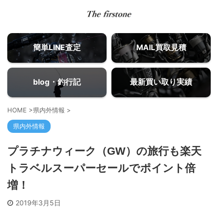
簡単LINE査定
MAIL買取見積
blog・釣行記
最新買い取り実績
HOME
>
県内外情報
>
県内外情報
プラチナウィーク（GW）の旅行も楽天
トラベルスーパーセールでポイント倍
増！
2019年3月5日