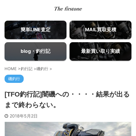
簡単LINE査定
MAIL買取見積
blog・釣行記
最新買い取り実績
HOME
>
釣行記
>
磯釣行
>
磯釣行
[TFO釣行記]闇磯への・・・・結果が出る
まで終わらない。
2018年5月2日