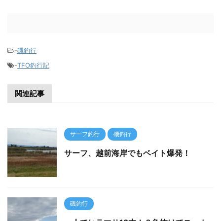
-
磯釣行
-
TFO釣行記
関連記事
サーフ釣行
磯釣行
サーフ、越前海岸でもベイト爆発！
磯釣行