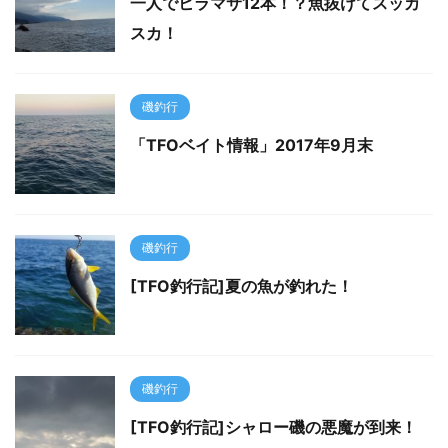
一人でヒラマサ12本！？魚抜けてスッカ
スカ！
磯釣行
「TFOベイト情報」2017年9月末
磯釣行
[TFO釣行記]夏の魚が釣れた！
磯釣行
[TFO釣行記]シャロー磯の悪魔が到来！