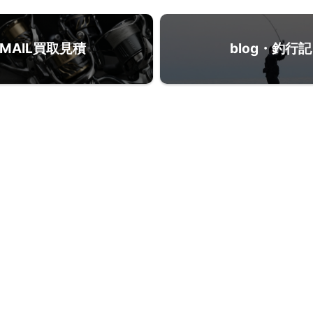
MAIL買取見積
blog・釣行記