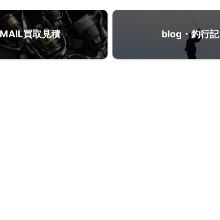
MAIL買取見積
blog・釣行記